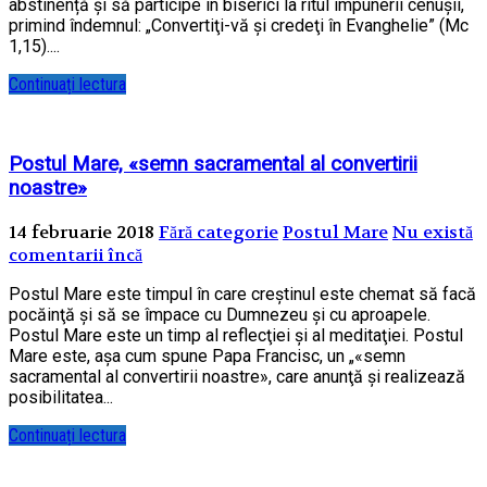
abstinență și să participe în biserici la ritul impunerii cenușii,
primind îndemnul: „Convertiţi-vă şi credeţi în Evanghelie” (Mc
1,15)....
Continuați lectura
Postul Mare, «semn sacramental al convertirii
noastre»
14 februarie 2018
Fără categorie
Postul Mare
Nu există
comentarii încă
Postul Mare este timpul în care creştinul este chemat să facă
pocăinţă şi să se împace cu Dumnezeu şi cu aproapele.
Postul Mare este un timp al reflecţiei și al meditaţiei. Postul
Mare este, așa cum spune Papa Francisc, un „«semn
sacramental al convertirii noastre», care anunţă şi realizează
posibilitatea...
Continuați lectura