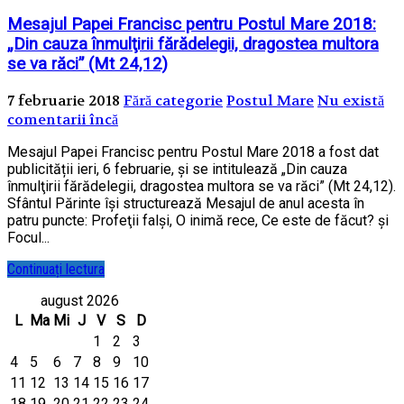
Mesajul Papei Francisc pentru Postul Mare 2018:
„Din cauza înmulţirii fărădelegii, dragostea multora
se va răci” (Mt 24,12)
7 februarie 2018
Fără categorie
Postul Mare
Nu există
comentarii încă
Mesajul Papei Francisc pentru Postul Mare 2018 a fost dat
publicității ieri, 6 februarie, și se intitulează „Din cauza
înmulţirii fărădelegii, dragostea multora se va răci” (Mt 24,12).
Sfântul Părinte își structurează Mesajul de anul acesta în
patru puncte: Profeţii falşi, O inimă rece, Ce este de făcut? și
Focul...
Continuați lectura
august 2026
L
Ma
Mi
J
V
S
D
1
2
3
4
5
6
7
8
9
10
11
12
13
14
15
16
17
18
19
20
21
22
23
24