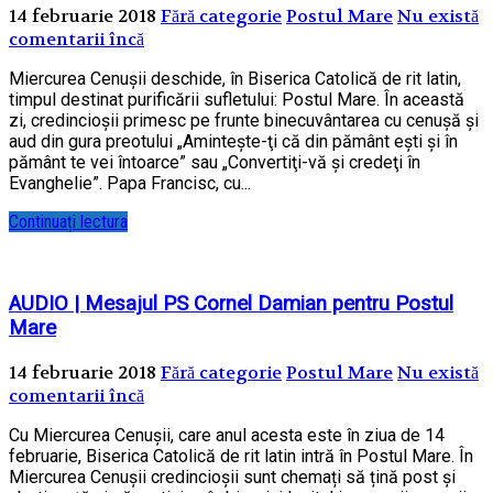
14 februarie 2018
Fără categorie
Postul Mare
Nu există
comentarii încă
Miercurea Cenușii deschide, în Biserica Catolică de rit latin,
timpul destinat purificării sufletului: Postul Mare. În această
zi, credincioșii primesc pe frunte binecuvântarea cu cenușă și
aud din gura preotului „Aminteşte-ţi că din pământ eşti şi în
pământ te vei întoarce” sau „Convertiţi-vă şi credeţi în
Evanghelie”. Papa Francisc, cu...
Continuați lectura
AUDIO | Mesajul PS Cornel Damian pentru Postul
Mare
14 februarie 2018
Fără categorie
Postul Mare
Nu există
comentarii încă
Cu Miercurea Cenușii, care anul acesta este în ziua de 14
februarie, Biserica Catolică de rit latin intră în Postul Mare. În
Miercurea Cenușii credincioșii sunt chemați să țină post și