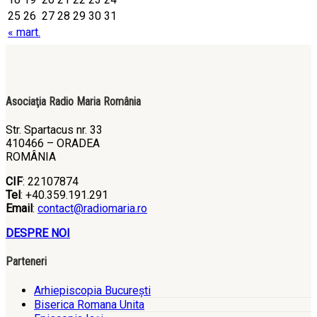
25
26
27
28
29
30
31
« mart.
Asociaţia Radio Maria România
Str. Spartacus nr. 33
410466 – ORADEA
ROMÂNIA
CIF
: 22107874
Tel
: +40.359.191.291
Email
:
contact@radiomaria.ro
DESPRE NOI
Parteneri
Arhiepiscopia Bucureşti
Biserica Romana Unita