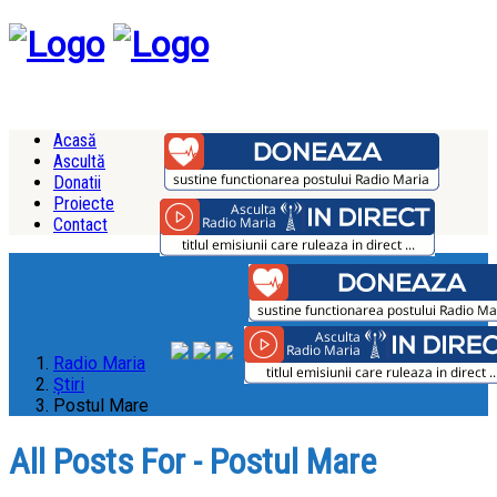
Acasă
Ascultă
Donatii
Proiecte
Contact
Radio Maria
Ştiri
Postul Mare
All Posts For - Postul Mare