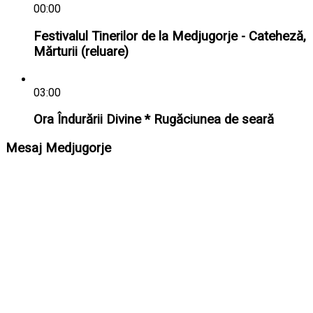
00:00
Festivalul Tinerilor de la Medjugorje - Cateheză,
Mărturii (reluare)
03:00
Ora Îndurării Divine * Rugăciunea de seară
Mesaj Medjugorje
Sfânta Maria - Regina Păcii
„Dragi copii, în timp ce întunericul și neliniștea
domnesc în multe inimi, voi, copilașilor, fiți
rugăciune și mâinile mele întinse, pline de iubire.
Copilașilor, puneți Sfânta Scriptură într-un loc la
vedere în familia voastră și citiți-o, ca să fie
pentru voi un îndemn la convertire și la o nouă
viață. Deoarece Satana este puternic și