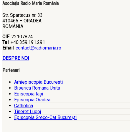
Asociaţia Radio Maria România
Str. Spartacus nr. 33
410466 – ORADEA
ROMÂNIA
CIF
: 22107874
Tel
: +40.359.191.291
Email
:
contact@radiomaria.ro
DESPRE NOI
Parteneri
Arhiepiscopia Bucureşti
Biserica Romana Unita
Episcopia Iaşi
Episcopia Oradea
Catholica
Tineret Lugoj
Episcopia Greco-Cat Bucureşti