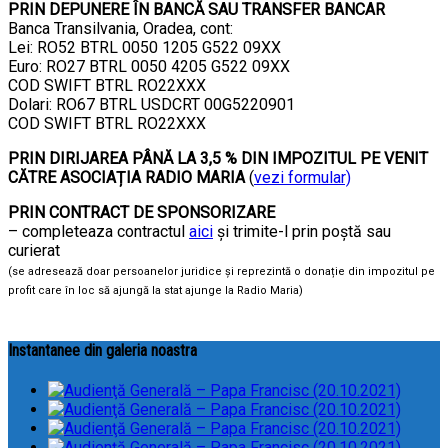
PRIN DEPUNERE ÎN BANCĂ SAU TRANSFER BANCAR
Banca Transilvania, Oradea, cont:
Lei: RO52 BTRL 0050 1205 G522 09XX
Euro: RO27 BTRL 0050 4205 G522 09XX
COD SWIFT BTRL RO22XXX
Dolari: RO67 BTRL USDCRT 00G5220901
COD SWIFT BTRL RO22XXX
PRIN DIRIJAREA PÂNĂ LA 3,5 % DIN IMPOZITUL PE VENIT
CĂTRE ASOCIAȚIA RADIO MARIA
(
vezi formular)
PRIN CONTRACT DE SPONSORIZARE
– completeaza contractul
aici
și trimite-l prin poștă sau
curierat
(se adresează doar persoanelor juridice și reprezintă o donație din impozitul pe
profit care în loc să ajungă la stat ajunge la Radio Maria)
Instantanee din galeria noastra