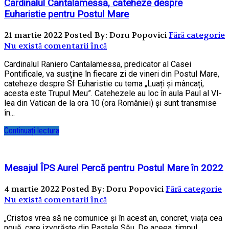
Cardinalul Cantalamessa, cateheze despre
Euharistie pentru Postul Mare
21 martie 2022
Posted By: Doru Popovici
Fără categorie
Nu există comentarii încă
Cardinalul Raniero Cantalamessa, predicator al Casei
Pontificale, va susține în fiecare zi de vineri din Postul Mare,
cateheze despre Sf Euharistie cu tema „Luați și mâncați,
acesta este Trupul Meu”. Catehezele au loc în aula Paul al VI-
lea din Vatican de la ora 10 (ora României) și sunt transmise
în...
Continuați lectura
Mesajul ÎPS Aurel Percă pentru Postul Mare în 2022
4 martie 2022
Posted By: Doru Popovici
Fără categorie
Nu există comentarii încă
„Cristos vrea să ne comunice și în acest an, concret, viața cea
nouă, care izvorăște din Paștele Său. De aceea, timpul