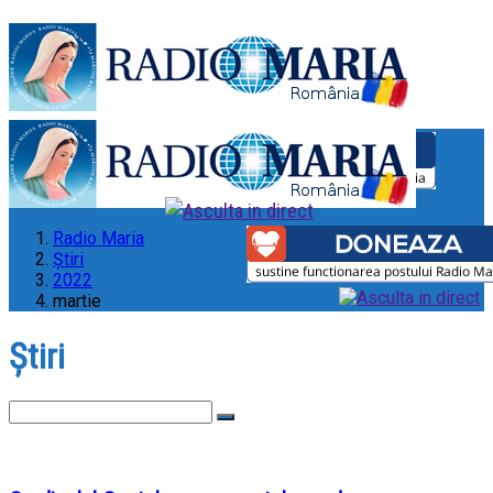
Radio Maria
Ştiri
2022
martie
Ştiri