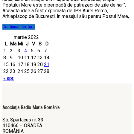
Postului Mare este o perioadă de patruzeci de zile de har.”.
Această idee a fost exprimată de ÎPS Aurel Percă,
Arhiepiscop de București, în mesajul său pentru Postul Mare,...
Continuați lectura
martie 2022
L
Ma
Mi
J
V
S
D
1
2
3
4
5
6
7
8
9
10
11
12
13
14
15
16
17
18
19
20
21
22
23
24
25
26
27
28
« apr.
Asociaţia Radio Maria România
Str. Spartacus nr. 33
410466 – ORADEA
ROMÂNIA