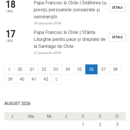
18
Papa Francisc în Chile | Întâlnirea cu
DETALII
preoţii, persoanele consacrate şi
IAN.
seminariştii
18 ianuarie 2018
17
Papa Francisc în Chile | Sfânta
DETALII
Liturghie pentru pace şi dreptate de
IAN.
la Santiago de Chile
17 ianuarie 2018
30
31
32
33
34
35
36
37
38
39
40
41
42
AUGUST 2026
L
Ma
Mi
J
V
S
D
1
2
3