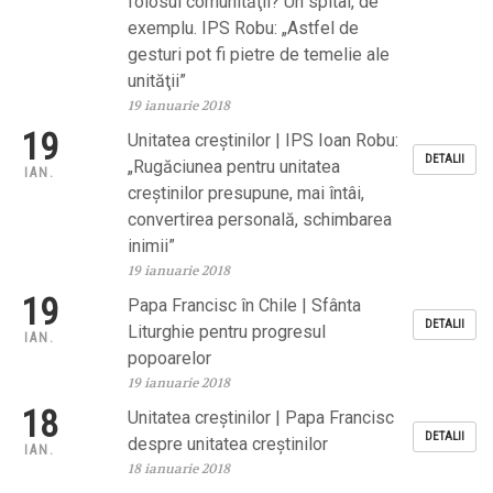
folosul comunităţii? Un spital, de
exemplu. IPS Robu: „Astfel de
gesturi pot fi pietre de temelie ale
unităţii”
19 ianuarie 2018
19
Unitatea creştinilor | IPS Ioan Robu:
DETALII
„Rugăciunea pentru unitatea
IAN.
creştinilor presupune, mai întâi,
convertirea personală, schimbarea
inimii”
19 ianuarie 2018
19
Papa Francisc în Chile | Sfânta
DETALII
Liturghie pentru progresul
IAN.
popoarelor
19 ianuarie 2018
18
Unitatea creştinilor | Papa Francisc
DETALII
despre unitatea creştinilor
IAN.
18 ianuarie 2018