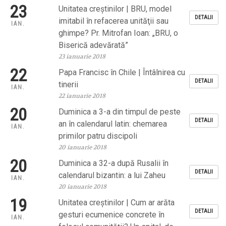
23
Unitatea creştinilor | BRU, model
DETALII
imitabil în refacerea unităţii sau
IAN.
ghimpe? Pr. Mitrofan Ioan: „BRU, o
Biserică adevărată”
23 ianuarie 2018
22
Papa Francisc în Chile | Întâlnirea cu
DETALII
tinerii
IAN.
22 ianuarie 2018
20
Duminica a 3-a din timpul de peste
DETALII
an în calendarul latin: chemarea
IAN.
primilor patru discipoli
20 ianuarie 2018
20
Duminica a 32-a după Rusalii în
DETALII
calendarul bizantin: a lui Zaheu
IAN.
20 ianuarie 2018
19
Unitatea creştinilor | Cum ar arăta
DETALII
gesturi ecumenice concrete în
IAN.