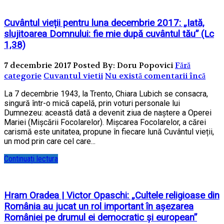
Cuvântul vieții pentru luna decembrie 2017: „Iată,
slujitoarea Domnului: fie mie după cuvântul tău” (Lc
1,38)
7 decembrie 2017
Posted By: Doru Popovici
Fără
categorie
Cuvantul vietii
Nu există comentarii încă
La 7 decembrie 1943, la Trento, Chiara Lubich se consacra,
singură într-o mică capelă, prin voturi personale lui
Dumnezeu: această dată a devenit ziua de naștere a Operei
Mariei (Mișcării Focolarelor). Mișcarea Focolarelor, a cărei
carismă este unitatea, propune în fiecare lună Cuvântul vieții,
un mod prin care cel care...
Continuați lectura
Hram Oradea | Victor Opaschi: „Cultele religioase din
România au jucat un rol important în aşezarea
României pe drumul ei democratic şi european”