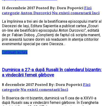
11 decembrie 2017
Posted By: Doru Popovici
Fără
categorie
Anton Durcovici
Nu există comentarii încă
La împlinirea a trei ani de la beatificarea episcopului martir al
Diecezei de Iaşi, Editura Sapientia a publicat cartea „Ecouri
on-line ale beatificării episcopului Anton Durcovici”, editată
de pr. Fabian Doboş. „Conştienţi de faptul că scripta manent,
prin această lucrare dorim să readucem în atenţia cititorilor
evenimentul special pe care Dieceza...
Continuați lectura
Duminica a 27-a după Rusalii în calendarul bizantin:
a vindecării femeii gârbove
8 decembrie 2017
Posted By: Doru Popovici
Fără
categorie
Nu există comentarii încă
În Biserica de rit bizantin, duminică va fi cea de-a XXVII-a
după Rusalii sau a vindecării femeii gârbove. În Evanghelia