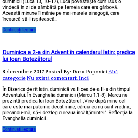
duminicii (Luca 13, 10-17), Luca povestește cum Isus o
vindecă în zi de sâmbătă pe femeia care era gârbovă.
Această minune îl mânie pe mai-marele sinagogii, care
încearcă să-l ispitească...
Continuați lectura
Duminica a 2-a din Advent în calendarul latin: predica
lui Ioan Botezătorul
8 decembrie 2017
Posted By: Doru Popovici
Fără
categorie
Nu există comentarii încă
În Biserica de rit latin, duminică va fi cea de-a II-a din timpul
Adventului. În Evanghelia duminicii (Marcu 1,1-8), Marcu ne
prezintă predica lui Ioan Botezătorul: „Vine după mine cel
care este mai puternic decât mine, căruia eu nu sunt vrednic,
plecându-mă, să-i dezleg cureaua încălţămintei”. Reflecția la
Evanghelia duminicii...
Continuați lectura