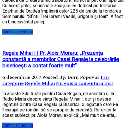
catolică de Oradea şi-au sărbătorit hramul şi patronul spiritual.
Cu acest prilej, se încheie anul jubiliar dedicat pe teritoriul
Eparhiei de Oradea împlinirii celor 225 de ani de la fondarea
Seminarului "Sfinţii Trei Ierarhi Vasile, Grigorie şi Ioan". A fost
un binecuvântat prilej...
Continuați lectura
Regele Mihai I | Pr. Alois Moraru: „Prezența
constantă a membrilor Casei Regale la celebrările
bisericești a contat foarte mult”
6 decembrie 2017
Posted By: Doru Popovici
Fără
categorie
Regele Mihai
Nu există comentarii încă
În aceste zile triste pentru Casa Regală, ne amintim și la
Radio Maria despre viața Regelui Mihai I, dar și despre
legătura dintre Casa Regală și Biserică, o legătură care i-a
încurajat pe români să se apropie de credință. Referitor la
acest subiect, pr. Alois Moraru explică: „Mai mult de-atât,...
Continuați lectura