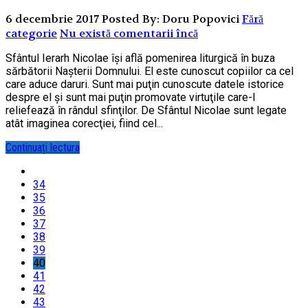
6 decembrie 2017
Posted By: Doru Popovici
Fără
categorie
Nu există comentarii încă
Sfântul Ierarh Nicolae îşi află pomenirea liturgică în buza
sărbătorii Naşterii Domnului. El este cunoscut copiilor ca cel
care aduce daruri. Sunt mai puţin cunoscute datele istorice
despre el şi sunt mai puţin promovate virtuţile care-l
reliefează în rândul sfinţilor. De Sfântul Nicolae sunt legate
atât imaginea corecţiei, fiind cel...
Continuați lectura
34
35
36
37
38
39
40
41
42
43