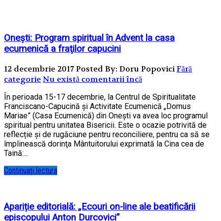
Oneşti: Program spiritual în Advent la casa
ecumenică a fraţilor capucini
12 decembrie 2017
Posted By: Doru Popovici
Fără
categorie
Nu există comentarii încă
În perioada 15-17 decembrie, la Centrul de Spiritualitate
Franciscano-Capucină şi Activitate Ecumenică „Domus
Mariae” (Casa Ecumenică) din Oneşti va avea loc programul
spiritual pentru unitatea Bisericii. Este o ocazie potrivită de
reflecție şi de rugăciune pentru reconciliere, pentru ca să se
împlinească dorinţa Mântuitorului exprimată la Cina cea de
Taină:...
Continuați lectura
Apariție editorială: „Ecouri on-line ale beatificării
episcopului Anton Durcovici”