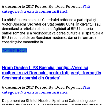
6 decembrie 2017
Posted By: Doru Popovici
Fără
categorie
Nu există comentarii încă
La sărbătoarea hramului Catedralei orădene a participat şi
Victor Opaschi, Secretar de Stat pentru Culte. În cuvântul său,
demnitarul a reliefat rolul de netăgăduit al BRU în istoria
patriei române şi a recunoscut valoarea culturală şi spirituală a
BRU în consolidarea României moderne, dar şi în formarea
conştiinţelor oamenilor în...
Continuați lectura
Hram Oradea | IPS Buendia, nunţiu: „Vrem să
mulţumim azi Domnului pentru toţi preoţii formaţi în
Seminarul eparhial din Oradea”
6 decembrie 2017
Posted By: Doru Popovici
Fără
categorie
Nu există comentarii încă
De pomenirea Sfântul Nicolae, Eparhia şi Catedrala greco-