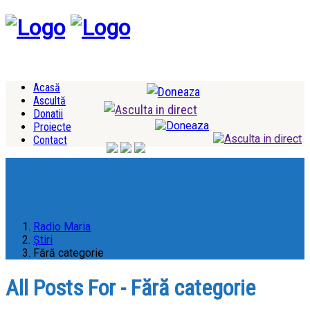
Acasă
Ascultă
Donatii
Proiecte
Contact
Radio Maria
Ştiri
Fără categorie
All Posts For - Fără categorie