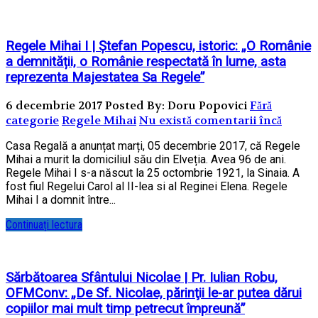
Regele Mihai I | Ştefan Popescu, istoric: „O Românie
a demnității, o Românie respectată în lume, asta
reprezenta Majestatea Sa Regele”
6 decembrie 2017
Posted By: Doru Popovici
Fără
categorie
Regele Mihai
Nu există comentarii încă
Casa Regală a anunțat marți, 05 decembrie 2017, că Regele
Mihai a murit la domiciliul său din Elveția. Avea 96 de ani.
Regele Mihai I s-a născut la 25 octombrie 1921, la Sinaia. A
fost fiul Regelui Carol al II-lea si al Reginei Elena. Regele
Mihai I a domnit între...
Continuați lectura
Sărbătoarea Sfântului Nicolae | Pr. Iulian Robu,
OFMConv: „De Sf. Nicolae, părinţii le-ar putea dărui
copiilor mai mult timp petrecut împreună”