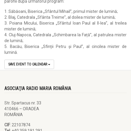
parohii după următorul program:
1. Săbăoani, Biserica „Sfântul Mihail”, primul mister de lumină;
2. Blaj, Catedrala „Sfânta Treime”, al doilea mister de lumină;
3. Poiana Micului, Biserica „Sfântul Ioan Paul al II-lea”, al treilea
mister de lumină;
4. Cluj-Napoca, Catedrala „Schimbarea la Față”, al patrulea mister
de lumină;
5. Bacău, Biserica „Sfinții Petru și Paul”, al cincilea mister de
lumină.
SAVE EVENT TO CALENDAR
ASOCIAŢIA RADIO MARIA ROMÂNIA
Str. Spartacus nr. 33
410466 – ORADEA
ROMÂNIA
CIF
: 22107874
Tel
: +40.359.191.291