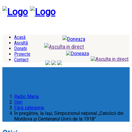
Acasă
Ascultă
Donatii
Proiecte
Contact
Radio Maria
Ştiri
Fără categorie
În pregătire, la Iași, Simpozionul naţional „Catolicii din
Moldova şi Centenarul Unirii de la 1918”