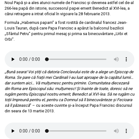
Noul Papă și-a ales atunci numele de Francisc și devenea astfel cel de-al
266-lea papă din istorie, succesorul papei emerit Benedict al XVI-lea, a
cărui retragere a intrat oficial în vigoare la 28 februarie 2013.
Formula „Habemus papam” a fost rostită de cardinalul francez Jean-
Louis Tauran, după care Papa Francisc a apărut la balconul bazilicii
„Sfântul Petru” pentru primul mesaj și prima sa binecuvântare „Urbi et
Orbi”.
Habemus Papam
„
Bună seara! Voi știți că datoria Conclavului este de a alege un Episcop de
Roma. Se pare că frații mei Cardinali l-au luat aproape de la capătul lumii…
dar suntem aici… Vă mulțumesc pentru primire. Comunitatea diecezană
din Roma are Episcopul său: mulțumesc! Și înainte de toate, doresc să ne
rugăm pentru Episcopul nostru emerit, Benedict al XVI-lea. Să ne rugăm cu
toții împreună pentru el, pentru ca Domnul să îl binecuvânteze și Fecioara
să îl păzească
” – cu aceste cuvinte și-a început Papa Francisc discursul
din seara de 13 martie 2013.
Primul Mesaj - Papa Francisc