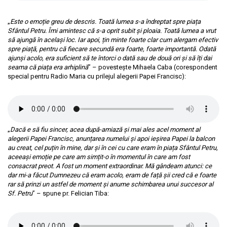
„
Este o emoție greu de descris. Toată lumea s-a îndreptat spre piața
Sfântul Petru. Îmi amintesc că s-a oprit subit și ploaia. Toată lumea a vrut
să ajungă în același loc. Iar apoi, țin minte foarte clar cum alergam efectiv
spre piață, pentru că fiecare secundă era foarte, foarte importantă. Odată
ajunși acolo, era suficient să te întorci o dată sau de două ori și să îți dai
seama că piața era arhiplină
” – povestește Mihaela Caba (corespondent
special pentru Radio Maria cu prilejul alegerii Papei Francisc):
Mihaela Caba - alegere Papa Francisc
„
Dacă e să fiu sincer, acea după-amiază și mai ales acel moment al
alegerii Papei Francisc, anunțarea numelui și apoi ieșirea Papei la balcon
au creat, cel puțin în mine, dar și în cei cu care eram în piața Sfântul Petru,
aceeași emoție pe care am simțit-o în momentul în care am fost
consacrat preot. A fost un moment extraordinar. Mă gândeam atunci: ce
dar mi-a făcut Dumnezeu că eram acolo, eram de față șii cred că e foarte
rar să prinzi un astfel de moment și anume schimbarea unui succesor al
Sf. Petru
” – spune pr. Felician Tiba:
pr Felician Tiba - alegere Papa Francisc