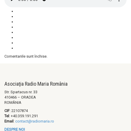
Comentariile sunt închise.
Asociaţia Radio Maria România
Str. Spartacus nr. 33
410466 – ORADEA
ROMÂNIA
CIF
: 22107874
Tel
: +40.359.191.291
Email
:
contact@radiomaria.ro
DESPRE NOI