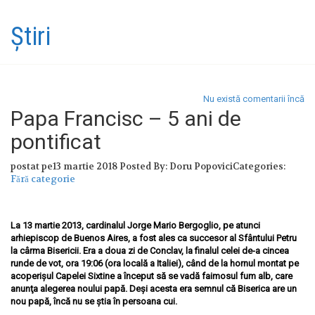
Ştiri
Nu există comentarii încă
Papa Francisc – 5 ani de
pontificat
postat pe13 martie 2018
Posted By: Doru Popovici
Categories:
Fără categorie
La 13 martie 2013, cardinalul Jorge Mario Bergoglio, pe atunci
arhiepiscop de Buenos Aires, a fost ales ca succesor al Sfântului Petru
la cârma Bisericii. Era a doua zi de Conclav, la finalul celei de-a cincea
runde de vot, ora 19:06 (ora locală a Italiei), când de la hornul montat pe
acoperişul Capelei Sixtine a început să se vadă faimosul fum alb, care
anunţa alegerea noului papă. Deși acesta era semnul că Biserica are un
nou papă, încă nu se știa în persoana cui.