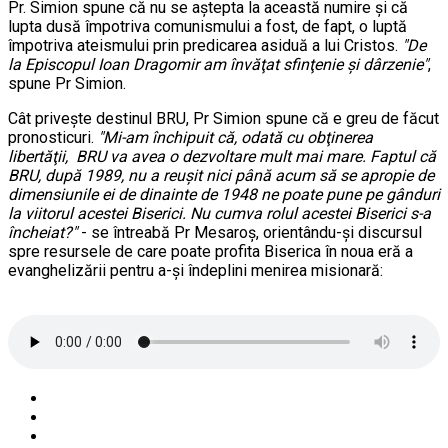
Pr. Simion spune că nu se aştepta la această numire şi că
lupta dusă împotriva comunismului a fost, de fapt, o luptă
împotriva ateismului prin predicarea asiduă a lui Cristos.
"De
la Episcopul Ioan Dragomir am învăţat sfinţenie şi dârzenie"
,
spune Pr Simion.
Cât priveşte destinul BRU, Pr Simion spune că e greu de făcut
pronosticuri.
"Mi-am închipuit că, odată cu obţinerea
libertăţii, BRU va avea o dezvoltare mult mai mare. Faptul că
BRU, după 1989, nu a reuşit nici până acum să se apropie de
dimensiunile ei de dinainte de 1948 ne poate pune pe gânduri
la viitorul acestei Biserici. Nu cumva rolul acestei Biserici s-a
încheiat?"
- se întreabă Pr Mesaroş, orientându-şi discursul
spre resursele de care poate profita Biserica în noua eră a
evanghelizării pentru a-şi îndeplini menirea misionară:
Pr Simion Mesaroş