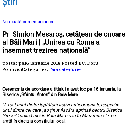
Ştiri
Nu există comentarii încă
Pr. Simion Mesaroş, cetăţean de onoare
al Băii Mari | „Unirea cu Roma a
însemnat trezirea naţională”
postat pe16 ianuarie 2018
Posted By: Doru
Popovici
Categories:
Fără categorie
Ceremonia de acordare a titlului a avut loc pe 16 ianuarie, la
Biserica „Sfântul Anton” din Baia Mare.
"A fost unul dintre luptătorii activi anticomunişti, respectiv
unul dintre cei care „au ţinut flacăra aprinsă pentru Biserica
Greco-Catolică aici în Baia Mare sau în Maramureş”
- se
arată în decizia consiliului local.