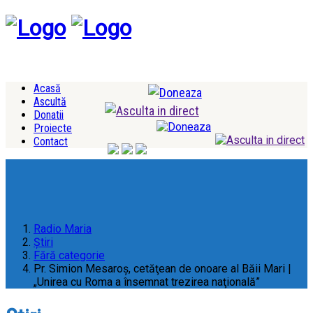
Acasă
Ascultă
Donatii
Proiecte
Contact
Radio Maria
Ştiri
Fără categorie
Pr. Simion Mesaroş, cetăţean de onoare al Băii Mari |
„Unirea cu Roma a însemnat trezirea naţională”