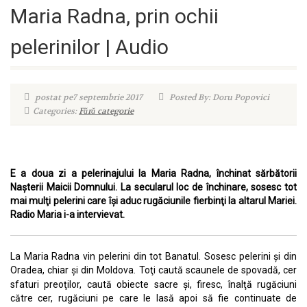
Maria Radna, prin ochii
pelerinilor | Audio
postat pe7 septembrie 2017
Posted By: Doru Popovici
Categories:
Fără categorie
E a doua zi a pelerinajului la Maria Radna, închinat sărbătorii
Naşterii Maicii Domnului. La secularul loc de închinare, sosesc tot
mai
mulţi pelerini care îşi aduc rugăciunile fierbinţi la altarul Mariei.
Radio Maria i-a intervievat.
La Maria Radna vin pelerini din tot Banatul. Sosesc pelerini şi din
Oradea, chiar şi din Moldova. Toţi caută scaunele
de spovadă, cer
sfaturi preoţilor, caută obiecte sacre şi, firesc, înalţă rugăciuni
către cer, rugăciuni pe care le lasă apoi să fie continuate de