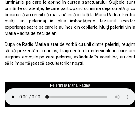
lumînările pe care le aprind în curtea sanctuarului. Slujbele sunt
urmărite cu atenţie, fiecare participând cu inima deja curată şi cu
bucuria că au reuşit să mai vină încă o dată la Maria Radna. Pentru
mulţi, un pelerinaj în plus îmbogăţeşte tezaurul acestor
experienţe sacre pe care le au încă din copilărie. Mulţi pelerini vin la
Maria Radna de zeci de ani.
După ce Radio Maria a stat de vorbă cu unii dintre pelerini, reuşim
să vă prezentăm, mai jos, fragmente din interviurile în care am
surprins emoţiile pe care pelerinii, avându-le în acest loc, au dorit
să le împărtăşească ascultătorilor noştri.
Pelerini la Maria Radna